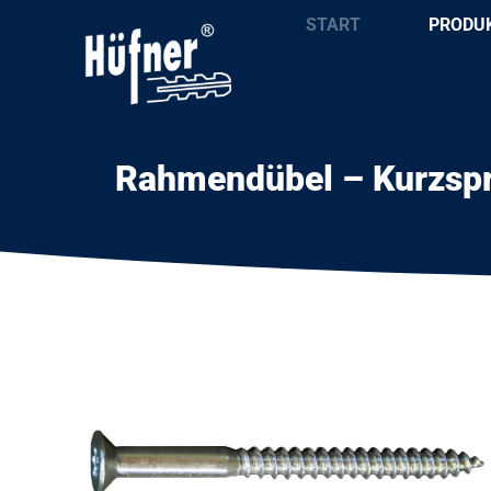
START
PRODU
Rahmendübel – Kurzspr