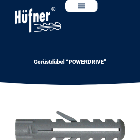
Gerüstdübel “POWERDRIVE”